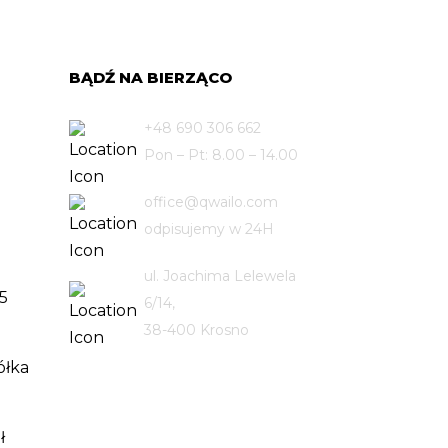
BĄDŹ NA BIERZĄCO
+48 690 306 662
Pon – Pt: 8.00 – 14.00
office@qwailo.com
odpisujemy w 24H
ul. Joachima Lelewela
5
6/14,
38-400 Krosno
ółka
ł