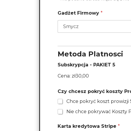
Gadżet Firmowy
*
Metoda Platnosci
Subskrypcja - PAKIET 5
Cena:
zł30,00
Czy chcesz pokryć koszty Pr
C
Nie 
P
Karta kredytowa Stripe
*
A