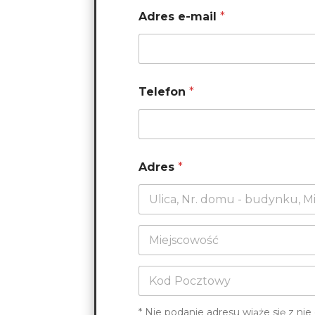
Adres e-mail
*
Telefon
*
Adres
*
Adres,
wiersz 1
Miejscowość
Postal Code
* Nie podanie adresu wiąże się z n