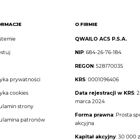
ORMACJE
O FIRMIE
stemie
QWAILO ACS P.S.A.
stuj
NIP
:
684-26-76-184
REGON
:
528170035
tyka prywatności
KRS
:
0001096406
tyka cookies
Data rejestracji w KRS
:
2
marca 2024
lamin strony
Forma prawna
:
Prosta sp
ulamina patronów
akcyjna
Kapitał akcyjny
:
30 000 z