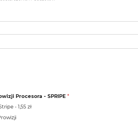
owizji Procesora - SPRIPE
*
hce pokryć koszt prowizji Stripe - 1,55 zł
chce pokrywać Koszty Prowizji