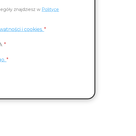
czegóły znajdziesz w
Polityce
watności i cookies.
*
ń.
*
go.
*