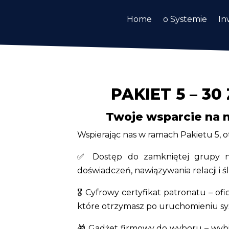
Home
o Systemie
In
PAKIET 5 – 30
Twoje wsparcie na 
Wspierając nas w ramach Pakietu 5, 
✅ Dostęp do zamkniętej grupy n
doświadczeń, nawiązywania relacji i 
🎖 Cyfrowy certyfikat patronatu – of
które otrzymasz po uruchomieniu s
🎁 Gadżet firmowy do wyboru – wybi