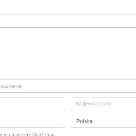
State /
Province /
Region
Kraj
ie dostarczeniem Gadżetów