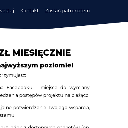
westuj
Kontakt
Zostań patronatem
 ZŁ MIESIĘCZNIE
najwyższym poziomie!
otrzymujesz:
a Facebooku – miejsce do wymiany
śledzenia postępów projektu na bieżąco.
icjalne potwierdzenie Twojego wsparcia,
ystemu.
erz jeden z dostępnych gadżetów (np.