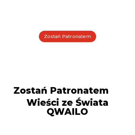
Każda wpłata przybliża nas do realizacji tego
wyjątkowego projektu. Pomóż nam już teraz!
Zostań Patronatem
Zostań Patronatem
Wieści ze Świata
QWAILO